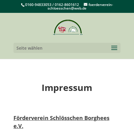
0160-94833053 / 0162-8601612
foerderverein-
schloesschen@web.de
Seite wählen
Impressum
Förderverein Schlösschen Borghees
e.V.