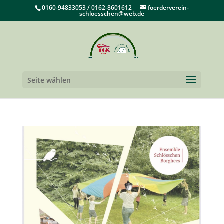
0160-94833053 / 0162-8601612
foerderverein-
schloesschen@web.de
Seite wählen